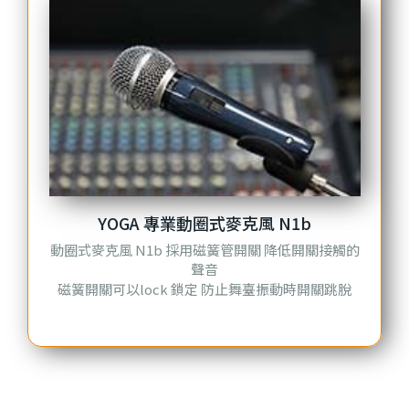
YOGA 專業動圈式麥克風 N1b
動圈式麥克風 N1b 採用磁簧管開關 降低開關接觸的
聲音
磁簧開關可以lock 鎖定 防止舞臺振動時開關跳脫