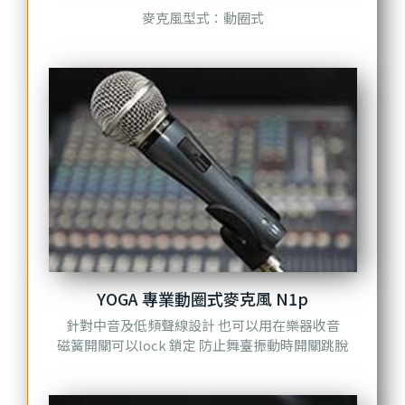
麥克風型式：動圈式
YOGA 專業動圈式麥克風 N1p
針對中音及低頻聲線設計 也可以用在樂器收音
磁簧開關可以lock 鎖定 防止舞臺振動時開關跳脫