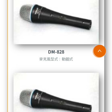
DM-828
麥克風型式：動圈式