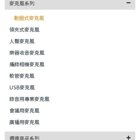
麥克風系列
動圈式麥克風
領夾式麥克風
人聲麥克風
樂器收音麥克風
攝錄相機麥克風
軟管麥克風
USB麥克風
錄音用專業麥克風
會議用麥克風
廣播用麥克風
週邊商品系列