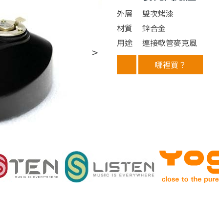
外層
雙次烤漆
材質
鋅合金
用途
連接軟管麥克風
哪裡買？