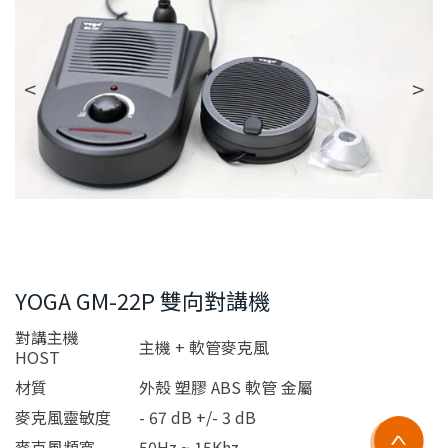
YOGA GM-22P 雙向對講機
對講主機
主機 + 軟管麥克風
HOST
材質
外殼 塑膠 ABS 軟管 金屬
麥克風靈敏度
- 67 dB +/- 3 dB
麥克風頻寬
50Hz ~ 15Khz