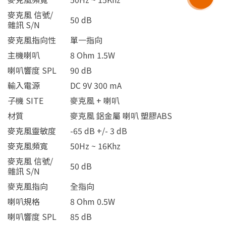
麥克風 信號/
50 dB
雜訊 S/N
麥克風指向性
單一指向
主機喇叭
8 Ohm 1.5W
喇叭響度 SPL
90 dB
輸入電源
DC 9V 300 mA
子機 SITE
麥克風 + 喇叭
材質
麥克風 鋁金屬 喇叭 塑膠ABS
麥克風靈敏度
-65 dB +/- 3 dB
麥克風頻寬
50Hz ~ 16Khz
麥克風 信號/
50 dB
雜訊 S/N
麥克風指向
全指向
喇叭規格
8 Ohm 0.5W
喇叭響度 SPL
85 dB