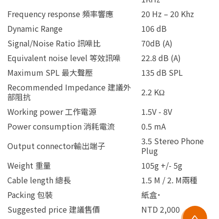
Frequency response 頻率響應
20 Hz – 20 Khz
Dynamic Range
106 dB
Signal/Noise Ratio 訊噪比
70dB (A)
Equivalent noise level 等效訊噪
22.8 dB (A)
Maximum SPL 最大聲壓
135 dB SPL
Recommended Impedance 建議外
2.2 KΩ
部阻抗
Working power 工作電源
1.5V - 8V
Power consumption 消耗電流
0.5 mA
3.5 Stereo Phone
Output connector輸出端子
Plug
Weight 重量
105g +/- 5g
Cable length 總長
1.5 M / 2. M兩種
Packing 包裝
紙盒˙
Suggested price 建議售價
NTD 2,000