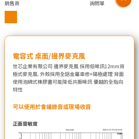
銷售商
詢問單
電容式 桌面/邊界麥克風
世芯企業有限公司 邊界麥克風 採用低噪訊12mm背
極式麥克風. 外殼採用全鋁金屬車修+陽極處理 背面
使用泡綿式橡膠盡可能降低共振噪訊 優越的全指向
特性
可以使用於會議錄音或現場收音
正面靈敏度