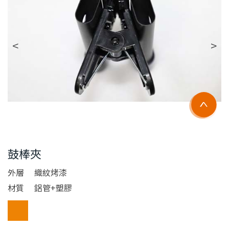
鼓棒夾
外層
織紋烤漆
材質
鋁管+塑膠